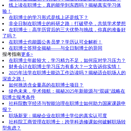
线上读在职博士，真的能学到东西吗？揭秘真实学习体
验！
在职博士的学习形式是线上还是线下？
非全日制在职博士的科研之路：打破壁垒，共筑学术梦想
在职博士：高学历背后的三大优势与挑战，你真的准备好
了吗？
在职博士也能圆公务员梦？学历认可全解析！
在职博士答辩全揭秘——与全日制博士的异同
报考指南
更多>
在职博士年龄较大，学习精力不足，如何应对学习压力？
财务会计在职博士学习压力有多大？一文告诉你实情！
2025年法学在职博士能边工作边读吗？揭秘适合职场人的
深造之路！
如何挑选含金量高的在职博士项目？
绿色未来，学术领航：揭秘2025年新能源与“双碳”战略在
职博士报考条件
社科院数字经济与智能治理在职博士如何助力国家课题申
报？
职场新宠：揭秘企业在职博士学位的真实认可度
社科院工商管理在职博士：跨学科选修课如何破解职场转
型焦虑？