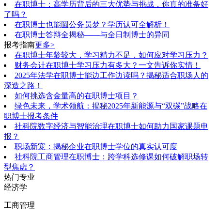
在职博士：高学历背后的三大优势与挑战，你真的准备好
了吗？
在职博士也能圆公务员梦？学历认可全解析！
在职博士答辩全揭秘——与全日制博士的异同
报考指南
更多>
在职博士年龄较大，学习精力不足，如何应对学习压力？
财务会计在职博士学习压力有多大？一文告诉你实情！
2025年法学在职博士能边工作边读吗？揭秘适合职场人的
深造之路！
如何挑选含金量高的在职博士项目？
绿色未来，学术领航：揭秘2025年新能源与“双碳”战略在
职博士报考条件
社科院数字经济与智能治理在职博士如何助力国家课题申
报？
职场新宠：揭秘企业在职博士学位的真实认可度
社科院工商管理在职博士：跨学科选修课如何破解职场转
型焦虑？
热门专业
经济学
工商管理