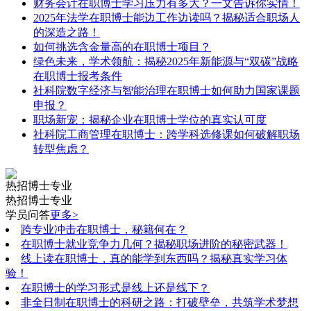
财务会计在职博士学习压力有多大？一文告诉你实情！
2025年法学在职博士能边工作边读吗？揭秘适合职场人
的深造之路！
如何挑选含金量高的在职博士项目？
绿色未来，学术领航：揭秘2025年新能源与“双碳”战略
在职博士报考条件
社科院数字经济与智能治理在职博士如何助力国家课题
申报？
职场新宠：揭秘企业在职博士学位的真实认可度
社科院工商管理在职博士：跨学科选修课如何破解职场
转型焦虑？
热招博士专业
热招博士专业
学员问答
更多>
跨专业冲击在职博士，秘籍何在？
在职博士就业竞争力几何？揭秘职场进阶的秘密武器！
线上读在职博士，真的能学到东西吗？揭秘真实学习体
验！
在职博士的学习形式是线上还是线下？
非全日制在职博士的科研之路：打破壁垒，共筑学术梦想