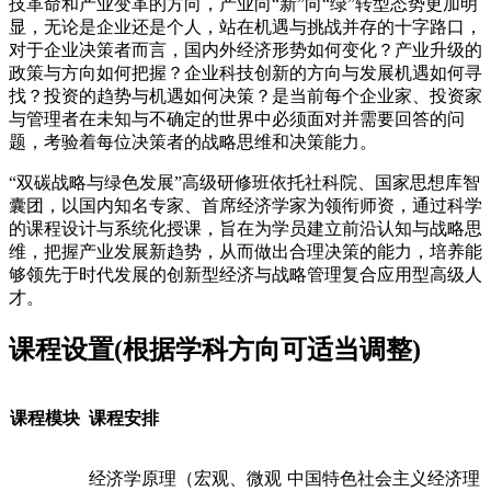
技革命和产业变革的方向，产业向“新”向“绿”转型态势更加明
显，无论是企业还是个人，站在机遇与挑战并存的十字路口，
对于企业决策者而言，国内外经济形势如何变化？产业升级的
政策与方向如何把握？企业科技创新的方向与发展机遇如何寻
找？投资的趋势与机遇如何决策？是当前每个企业家、投资家
与管理者在未知与不确定的世界中必须面对并需要回答的问
题，考验着每位决策者的战略思维和决策能力。
“双碳战略与绿色发展”高级研修班依托社科院、国家思想库智
囊团，以国内知名专家、首席经济学家为领衔师资，通过科学
的课程设计与系统化授课，旨在为学员建立前沿认知与战略思
维，把握产业发展新趋势，从而做出合理决策的能力，培养能
够领先于时代发展的创新型经济与战略管理复合应用型高级人
才。
课程设置(根据学科方向可适当调整)
课程模块
课程安排
经济学原理（宏观、微观
中国特色社会主义经济理