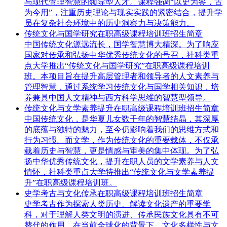
与现代管理智慧的领导型人才。课程强调“以史为鉴，古
为今用”，注重历史理论与现实实践的紧密结合，提升学
员在复杂社会环境中的历史洞察力与决策能力。
传统文化与国学研究在职高级课程培训班招生简章
中国传统文化源远流长，国学智慧博大精深。为了响应
国家对传承和弘扬中华优秀传统文化的号召，社科类重
点大学推出“传统文化与国学研究”在职高级课程培训
班。本项目旨在提升高层管理者和领导者的人文素养与
管理智慧，通过系统学习传统文化与国学相关知识，培
养兼具中国人文精神与西方科学思维的智慧型领导。
传统文化与文学素养提升在职高级课程培训班招生简章
中国传统文化，是华夏儿女数千年的智慧结晶，其深厚
的底蕴与独特的魅力，至今仍影响着我们的思维方式和
行为习惯。而文学，作为传统文化的重要载体，不仅承
载着历史与智慧，更是情感与审美的集中体现。为了弘
扬中华优秀传统文化，提升在职人员的文学素养与人文
情怀，社科类重点大学特推出“传统文化与文学素养提
升”在职高级课程培训班。
史学考古与文化传承在职高级课程培训班招生简章
史学考古作为探索人类历史、解读文化遗产的重要学
科，对于理解人类文明的演进、传承民族文化具有不可
替代的作用。在当前全球化的背景下，文化多样性与文